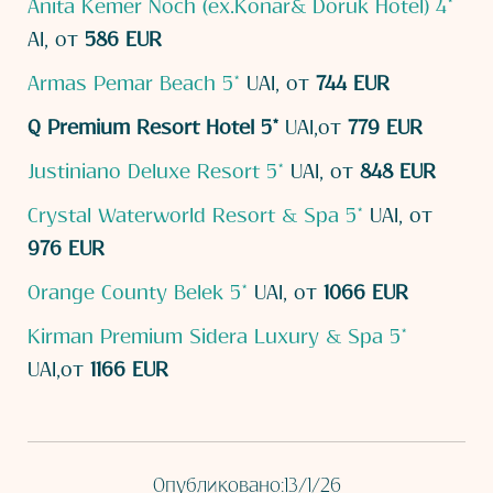
Anita Kemer Noch (ex.Konar& Doruk Hotel) 4*
AI, от
586 EUR
Armas Pemar Beach 5*
UAI, от
744 EUR
Q Premium Resort Hotel 5*
UAI,от
779 EUR
Justiniano Deluxe Resort 5*
UAI, от
848 EUR
Crystal Waterworld Resort & Spa 5*
UAI, от
976 EUR
Orange County Belek 5*
UAI, от
1066 EUR
Kirman Premium Sidera Luxury & Spa 5*
UAI,от
1166 EUR
Опубликовано:
13/1/26