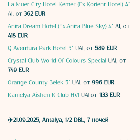
La Muer City Hotel Kemer (Ex.Korient Hotel) 4*
AI, от
362 EUR
Anita Dream Hotel (Ex.Anita Blue Sky) 4*
AI, от
418 EUR
Q Aventura Park Hotel 5*
UAI, от
589 EUR
Crystal Club World Of Colours Special
UAI, от
749 EUR
Orange County Belek 5*
UAI, от
996 EUR
Kamelya Aishen K Club HV1
UAI,от
1133 EUR
✈️21.09.2025, Antalya, 1/2 DBL, 7 ночей