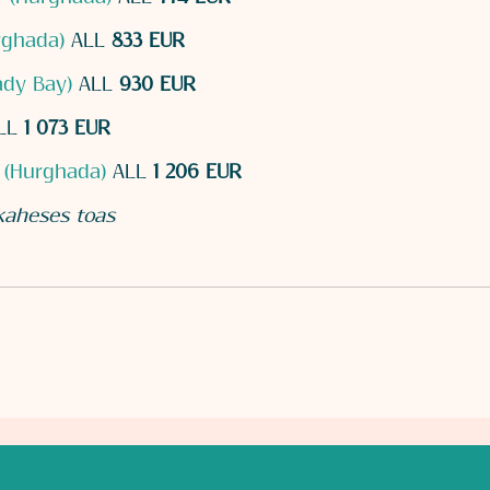
rghada)
ALL
833 EUR
ady Bay)
ALL
930 EUR
LL
1 073 EUR
* (Hurghada)
ALL
1 206 EUR
 kaheses toas