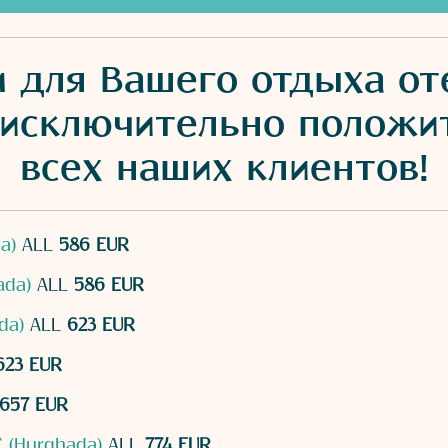
ля Вашего отдыха отел
 исключительно положи
всех наших клиентов!
a)
ALL
586 EUR
ada)
ALL
586 EUR
da)
ALL
623 EUR
23 EUR
657 EUR
** (Hurghada)
ALL
774 EUR