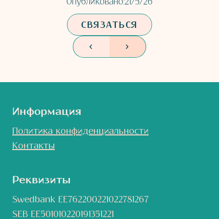
Опубликовано:
21/5/26
СВЯЗАТЬСЯ
<
>
Информация
Политика конфиденциальности
Контакты
Реквизиты
Swedbank EE762200221022781267
SEB EE501010220191351221