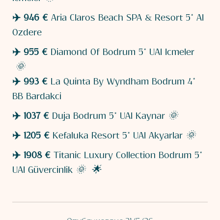
✈️
946 €
Aria Claros Beach SPA & Resort 5* AI
Ozdere
✈️ 955 €
Diamond Of Bodrum 5* UAI Icmeler
🌞
✈️ 993 €
La Quinta By Wyndham Bodrum 4*
BB Bardakci
✈️ 1037 €
Duja Bodrum 5* UAI Kaynar
🌞
✈️ 1205 €
Kefaluka Resort 5* UAI Akyarlar
🌞
✈️ 1908 €
Titanic Luxury Collection Bodrum 5*
UAI Güvercinlik
🌞 🌟