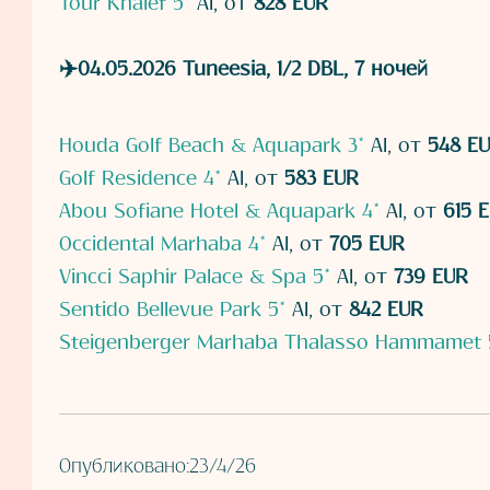
Tour Khalef 5*
AI, от
828 EUR
✈️04.05.2026 Tuneesia, 1/2 DBL, 7 ночей
Houda Golf Beach & Aquapark 3*
AI, от
548 E
Golf Residence 4*
AI, от
583 EUR
Abou Sofiane Hotel & Aquapark 4*
AI, от
615 
Occidental Marhaba 4*
AI, от
705 EUR
Vincci Saphir Palace & Spa 5*
AI, от
739 EUR
Sentido Bellevue Park 5*
AI, от
842 EUR
Steigenberger Marhaba Thalasso Hammamet 
Опубликовано:
23/4/26