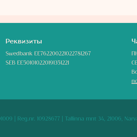
Реквизиты
Ч
Swedbank EE762200221022781267
ПН
SEB EE501010220191351221
С
В
п
009 | Reg.nr. 10928677 | Tallinna mnt 34, 21006, Narv