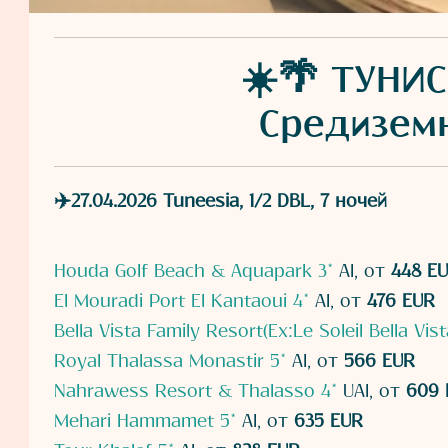
☀️🌴 ТУНИС
Средиземн
✈️27.04.2026 Tuneesia, 1/2 DBL, 7 ночей
Houda Golf Beach & Aquapark 3*
AI, от
448 E
El Mouradi Port El Kantaoui 4*
AI, от
476 EUR
Bella Vista Family Resort(Ex:Le Soleil Bella Vis
Royal Thalassa Monastir 5*
AI, от
566 EUR
Nahrawess Resort & Thalasso 4*
UAI, от
609 
Mehari Hammamet 5*
AI, от
635 EUR