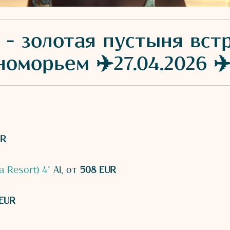
 - золотая пустыня вст
оморьем ✈️27.04.2026 ✈️
UR
ta Resort) 4*
AI, от
508 EUR
EUR