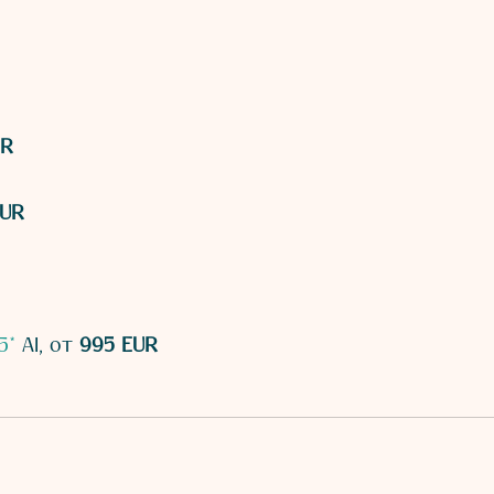
UR
EUR
5*
AI, от
995 EUR