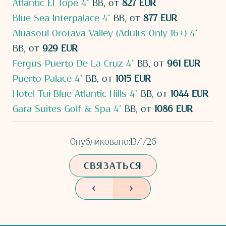
Atlantic El Tope 4*
BB, от
827 EUR
Blue Sea Interpalace 4*
BB, от
877 EUR
Aluasoul Orotava Valley (Adults Only 16+) 4*
BB, от
929 EUR
Fergus Puerto De La Cruz 4*
BB, от
961 EUR
Puerto Palace 4*
BB, от
1015 EUR
Hotel Tui Blue Atlantic Hills 4*
BB, от
1044 EUR
Gara Suites Golf & Spa 4*
BB, от
1086 EUR
Опубликовано:
13/1/26
СВЯЗАТЬСЯ
<
>