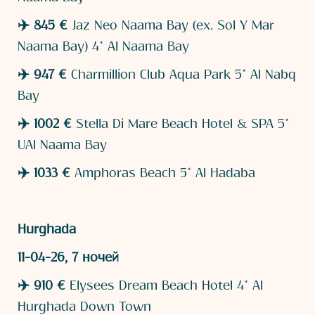
✈️ 845 €
Jaz Neo Naama Bay (ex. Sol Y Mar
Naama Bay) 4* AI Naama Bay
✈️ 947 €
Charmillion Club Aqua Park 5* AI Nabq
Bay
✈️ 1002 €
Stella Di Mare Beach Hotel & SPA 5*
UAI Naama Bay
✈️
1033 €
Amphoras Beach 5* AI Hadaba
Hurghada
11-04-26, 7 ночей
✈️ 910 €
Elysees Dream Beach Hotel 4* AI
Hurghada Down Town