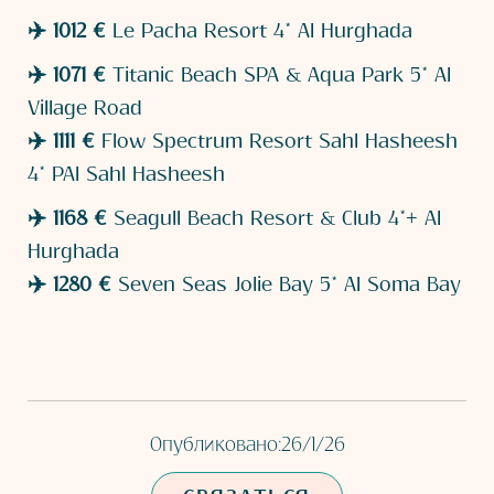
✈️
1012 €
Le Pacha Resort 4* AI Hurghada
✈️ 1071 €
Titanic Beach SPA & Aqua Park 5* AI
Village Road
✈️ 1111 €
Flow Spectrum Resort Sahl Hasheesh
4* PAI Sahl Hasheesh
✈️ 1168 €
Seagull Beach Resort & Club 4*+ AI
Hurghada
✈️ 1280 €
Seven Seas Jolie Bay 5* AI Soma Bay
Опубликовано:
26/1/26