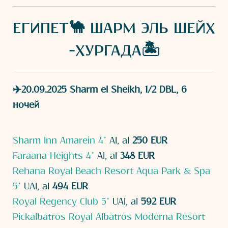
ЕГИПЕТ🐪 ШАРМ ЭЛЬ ШЕЙХ
-ХУРГАДА🏝️
✈️20.09.2025 Sharm el Sheikh, 1/2 DBL, 6
ночей
Sharm Inn Amarein 4*
AI, al
250 EUR
Faraana Heights 4*
AI, al
348 EUR
Rehana Royal Beach Resort Aqua Park & Spa
5*
UAI, al
494 EUR
Royal Regency Club 5*
UAI, al
592 EUR
Pickalbatros Royal Albatros Moderna Resort