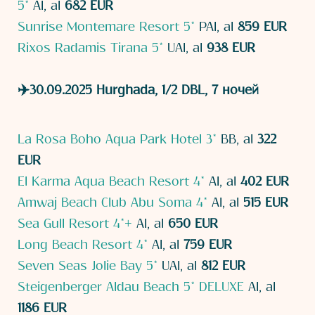
5*
AI, al
682 EUR
Sunrise Montemare Resort 5*
PAI, al
859 EUR
Rixos Radamis Tirana 5*
UAI, al
938 EUR
✈️30.09.2025 Hurghada, 1/2 DBL, 7 ночей
La Rosa Boho Aqua Park Hotel 3*
BB, al
322
EUR
El Karma Aqua Beach Resort 4*
AI, al
402 EUR
Amwaj Beach Club Abu Soma 4*
AI, al
515 EUR
Sea Gull Resort 4*+
AI, al
650 EUR
Long Beach Resort 4*
AI, al
759 EUR
Seven Seas Jolie Bay 5*
UAI, al
812 EUR
Steigenberger Aldau Beach 5* DELUXE
AI, al
1186 EUR