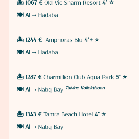
🏝️ 1067 €
Old Vic Sharm Resort
4* ⭐️
🍽️
AI
→ Hadaba
🏝️ 1244 €
Amphoras Blu
4*+ ⭐️
🍽️
AI
→ Hadaba
🏝️ 1287 €
Charmillion Club Aqua Park
5* ⭐️
Talvine Kollektisoon
🍽️
AI
→ Nabq Bay
🏝️ 1343 €
Tamra Beach Hotel
4* ⭐️
🍽️
AI
→ Nabq Bay