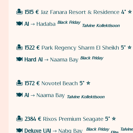
🏝️ 1515 €
Jaz Fanara Resort & Residence
4* ⭐️
Black Friday
🍽️
AI
→ Hadaba
Talvine Kollektisoon
🏝️ 1522 €
Park Regency Sharm El Sheikh
5* ⭐️
Black Friday
🍽️
Hard AI
→ Naama Bay
🏝️ 1572 €
Novotel Beach
5* ⭐️
🍽️
AI
→ Naama Bay
Talvine Kollektisoon
🏝️ 2384 €
Rixos Premium Seagate
5* ⭐️
Black Friday
Talvin
🍽️
Deluxe UAI
→ Nabq Bay
Elite