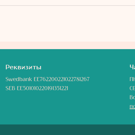
Реквизиты
Ч
Swedbank EE762200221022781267
ПН
SEB EE501010220191351221
С
В
п