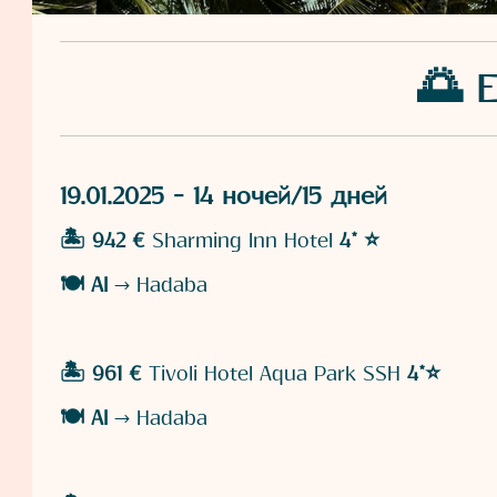
🌅 
19.01.2025 - 14 ночей/15 дней
🏝️ 942 €
Sharming Inn Hotel
4* ⭐️
🍽️ AI
→ Hadaba
🏝️ 961 €
Tivoli Hotel Aqua Park SSH
4*⭐️
🍽️
AI
→ Hadaba