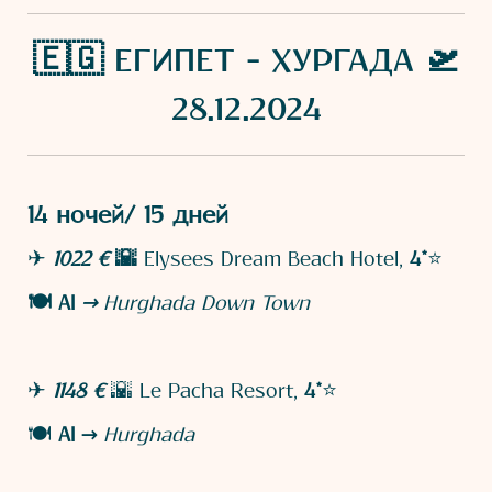
🇪🇬 ЕГИПЕТ - ХУРГАДА 🛫
28.12.2024
14 ночей/ 15 дней
✈
1022 €
🌇
Elysees Dream Beach Hotel,
4*
⭐
🍽️
AI
→
Hurghada Down Town
✈
1148 €
🌇 Le Pacha Resort,
4*
⭐
🍽️
AI →
Hurghada