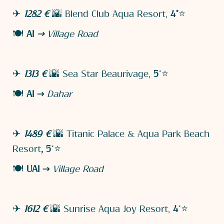
✈
1282 €
🌇 Blend Club Aqua Resort,
4*
⭐
🍽️
AI
→
Village Road
✈
1313 €
🌇 Sea Star Beaurivage,
5
*⭐
🍽️
AI →
Dahar
✈ ​
1489 €
🌇 Titanic Palace & Aqua Park Beach
Resort
, 5
*⭐
🍽️
UAI →
Village Road
✈ ​
1612 €
🌇 Sunrise Aqua Joy Resort,
4
*⭐