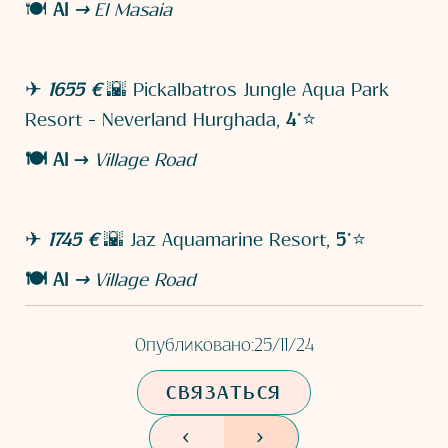
🍽️
AI
→
El Masaia
✈ ​
1655 €
🌇 Pickalbatros Jungle Aqua Park
Resort - Neverland Hurghada,
4
*⭐
🍽️
AI →
Village Road
✈
​1745 €
🌇 Jaz Aquamarine Resort,
5
*⭐
🍽️ AI
→
Village Road
Опубликовано:
25/11/24
СВЯЗАТЬСЯ
<
>