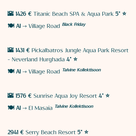
🌇 1426 €
Titanic Beach SPA & Aqua Park
5* ⭐️
Black Friday
🍽️
AI
→ Village Road
🌇 1431 €
Pickalbatros Jungle Aqua Park Resort
- Neverland Hurghada
4* ⭐️
Talvine Kollektisoon
🍽️
AI
→ Village Road
🌇 1576 €
Sunrise Aqua Joy Resort
4* ⭐️
Talvine Kollektisoon
🍽️
AI
→ El Masaia
2941 €
Serry Beach Resort
5*
⭐️