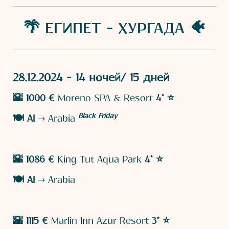
🌴 ЕГИПЕТ - ХУРГАДА 🐠
28.12.2024 - 14 ночей/ 15 дней
🌇 1000 €
Moreno SPA & Resort
4* ⭐️
Black Friday
🍽️
AI
→ Arabia
🌇 1086 €
King Tut Aqua Park
4* ⭐️
🍽️
AI
→ Arabia
🌇 1115 €
Marlin Inn Azur Resort
3* ⭐️