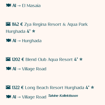
🍽️
AI
→ El Masaia
🌇 1142 €
Zya Regina Resort & Aqua Park
Hurghada
4* ⭐️
🍽️
AI
→ Hurghada
🌇 1202 €
Blend Club Aqua Resort
4* ⭐️
🍽️
AI
→ Village Road
🌇 1322 €
Long Beach Resort Hurghada
4* ⭐️
Talvine Kollektisoon
🍽️
AI
→ Village Road